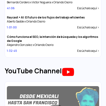
Bernardo Cordero x Victor Noguera x Orlando Osorio
41:06
Escúchalo aquí >
Raycast + AI: El futuro de los flujos de trabajo eficientes
Aberto Sadde x Orlando Osorio
1:01:00
Escúchalo aquí >
Cómo funciona el SEO, la intención de búsqueda y los algoritmos
de Google
Alejandro Gonzalez x Orlando Osorio
1:32:45
Escúchalo aquí >
YouTube Channel