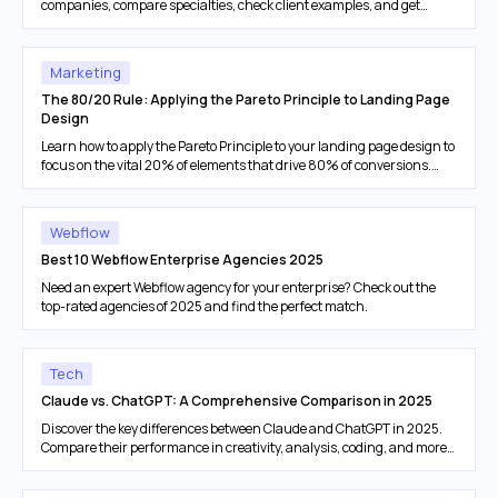
companies, compare specialties, check client examples, and get
actionable tips to choose the right partner for your large-scale SEO
needs.
Marketing
The 80/20 Rule: Applying the Pareto Principle to Landing Page
Design
Learn how to apply the Pareto Principle to your landing page design to
focus on the vital 20% of elements that drive 80% of conversions.
Practical tips for digital marketers seeking higher ROI with less effort.
Webflow
Best 10 Webflow Enterprise Agencies 2025
Need an expert Webflow agency for your enterprise? Check out the
top-rated agencies of 2025 and find the perfect match.
Tech
Claude vs. ChatGPT: A Comprehensive Comparison in 2025
Discover the key differences between Claude and ChatGPT in 2025.
Compare their performance in creativity, analysis, coding, and more
to choose the best AI assistant for your needs.