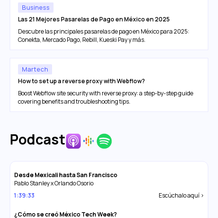
Business
Las 21 Mejores Pasarelas de Pago en México en 2025
Descubre las principales pasarelas de pago en México para 2025:
Conekta, Mercado Pago, Rebill, Kueski Pay y más.
Martech
How to set up a reverse proxy with Webflow?
Boost Webflow site security with reverse proxy: a step-by-step guide
covering benefits and troubleshooting tips.
Podcast
Desde Mexicali hasta San Francisco
Pablo Stanley x Orlando Osorio
1:39:33
Escúchalo aquí >
¿Cómo se creó México Tech Week?