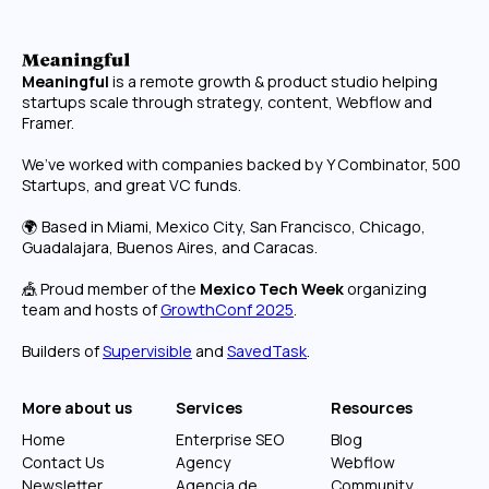
Meaningful
is a remote growth & product studio helping
startups scale through strategy, content, Webflow and
Framer.
We’ve worked with companies backed by Y Combinator, 500
Startups, and great VC funds.
🌍 Based in Miami, Mexico City, San Francisco, Chicago,
Guadalajara, Buenos Aires, and Caracas.
🎪 Proud member of the
Mexico Tech Week
organizing
team and hosts of
GrowthConf 2025
.
Builders of
Supervisible
and
SavedTask
.
More about us
Services
Resources
Home
Enterprise SEO
Blog
Contact Us
Agency
Webflow
Newsletter
Agencia de
Community