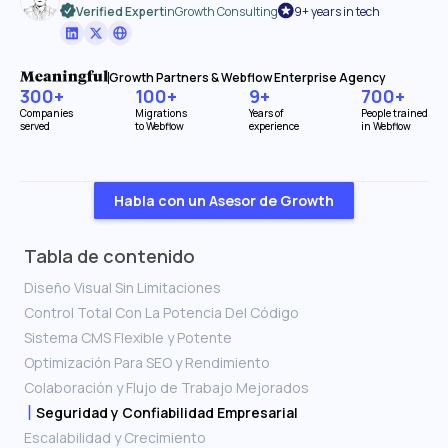
Verified Expert
in
Growth Consulting
9+ years in tech
Growth Partners & Webflow Enterprise Agency
300+
100+
9+
700+
Companies
Migrations
Years of
People trained
served
to Webflow
experience
in Webflow
Habla con un Asesor de Growth
Tabla de contenido
Diseño Visual Sin Limitaciones
Control Total Con La Potencia Del Código
Sistema CMS Flexible y Potente
Optimización Para SEO y Rendimiento
Colaboración y Flujo de Trabajo Mejorados
Seguridad y Confiabilidad Empresarial
Escalabilidad y Crecimiento