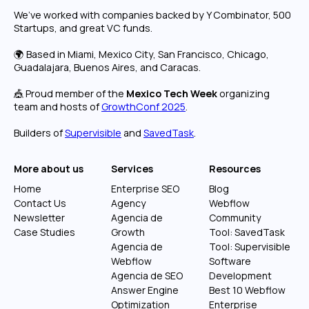
We’ve worked with companies backed by Y Combinator, 500
Startups, and great VC funds.
🌍 Based in Miami, Mexico City, San Francisco, Chicago,
Guadalajara, Buenos Aires, and Caracas.
🎪 Proud member of the
Mexico Tech Week
organizing
team and hosts of
GrowthConf 2025
.
Builders of
Supervisible
and
SavedTask
.
More about us
Services
Resources
Home
Enterprise SEO
Blog
Contact Us
Agency
Webflow
Newsletter
Agencia de
Community
Case Studies
Growth
Tool: SavedTask
Agencia de
Tool: Supervisible
Webflow
Software
Agencia de SEO
Development
Answer Engine
Best 10 Webflow
Optimization
Enterprise