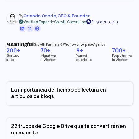
By
Orlando Osorio
,
CEO & Founder
Verified Expert
in
Growth Consulting
9+ years in tech
Growth Partners & Webflow Enterprise Agency
200+
70+
9+
700+
Startups
Migrations
Years of
People trained
served
to Webflow
experience
in Webflow
La importancia del tiempo de lectura en
artículos de blogs
22 trucos de Google Drive que te convertirán en
un experto