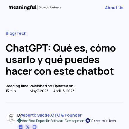
About Us
Blog
/
Tech
ChatGPT: Qué es, cómo
usarlo y qué puedes
hacer con este chatbot
Reading time:
Published on:
Updated on:
13 min
May 7, 2023
April 16, 2025
By
Alberto Sadde
,
CTO & Founder
Verified Expert
in
Software Development
10+ years in tech