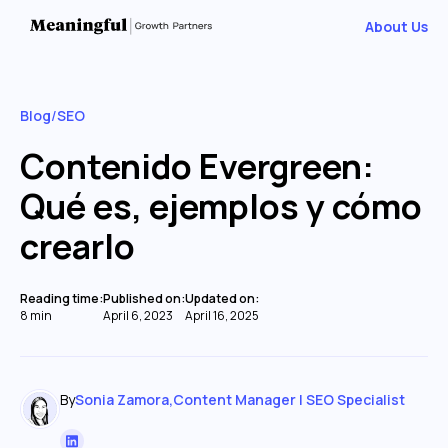
About Us
Blog
/
SEO
Contenido Evergreen:
Qué es, ejemplos y cómo
crearlo
Reading time:
Published on:
Updated on:
8 min
April 6, 2023
April 16, 2025
By
Sonia Zamora
,
Content Manager | SEO Specialist