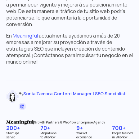
a permanecer vigente y mejorará su posicionamiento
web. De esta manera el tráfico de tu sitio web podría
potenciarse, lo que aumentaría la oportunidad de
conversión.
En
Meaningful
actualmente ayudamos a más de 20
empresas a mejorar su proyección a través de
estrategias SEO que incluyen creación de contenido
atemporal. ¡Contáctanos para impulsar tu negocio en el
mundo online!
By
Sonia Zamora
,
Content Manager | SEO Specialist
Growth Partners & Webflow Enterprise Agency
200+
70+
9+
700+
Startups
Migrations
Years of
People trained
served
to Webflow
experience
in Webflow